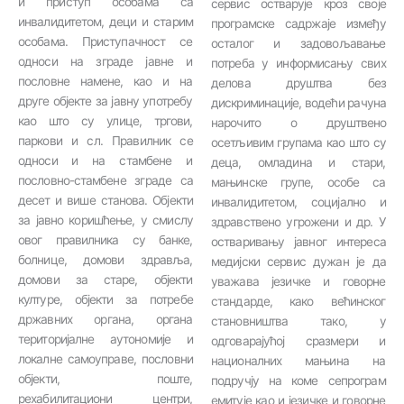
и приступ особама са
сервис остварује кроз своје
инвалидитетом, деци и старим
програмске садржаје између
особама. Приступачност се
осталог и задовољавање
односи на зграде јавне и
потреба у информисању свих
пословне намене, као и на
делова друштва без
друге објекте за јавну употребу
дискриминације, водећи рачуна
као што су улице, тргови,
нарочито о друштвено
паркови и сл. Правилник се
осетљивим групама као што су
односи и на стамбене и
деца, омладина и стари,
пословно-стамбене зграде са
мањинске групе, особе са
десет и више станова. Објекти
инвалидитетом, социјално и
за јавно коришћење, у смислу
здравствено угрожени и др. У
овог правилника су банке,
остваривању јавног интереса
болнице, домови здравља,
медијски сервис дужан је да
домови за старе, објекти
уважава језичке и говорне
културе, објекти за потребе
стандарде, како већинског
државних органа, органа
становништва тако, у
територијалне аутономије и
одговарајућој сразмери и
локалне самоуправе, пословни
националних мањина на
објекти, поште,
подручју на коме сепрограм
рехабилитациони центри,
емитује као и језичке и говорне