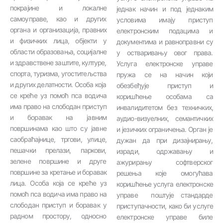
покрајине и локалне
једнак начин и под једнаким
самоуправе, као и других
условима имају приступ
органа и организација, правних
електронским подацима и
и физичких лица, објекти у
документима и равноправни су
области образовања, социјалне
у остваривању овог права.
и здравствене заштите, културе,
Услуга електронске управе
спорта, туризма, угоститељства
пружа се на начин који
и других делатности. Особа која
обезбеђује приступ и
се креће уз помоћ пса водича
коришћење особама са
има право на слободан приступ
инвалидитетом без техничких,
и боравак на јавним
аудио-визуелних, семантичких
површинама као што су јавне
и језичких ограничења. Орган је
саобраћајнице, тргови, улице,
дужан да при дизајнирању,
пешачки прелази, паркови,
изради, одржавању и
зелене површине и друге
ажурирању софтверског
површине за кретање и боравак
решења које омогућава
лица. Особа која се креће уз
коришћење услуга електронске
помоћ пса водича има право на
управе поштује стандарде
слободан приступ и боравак у
приступачности, како би услуге
радном простору, односно
електронске управе биле