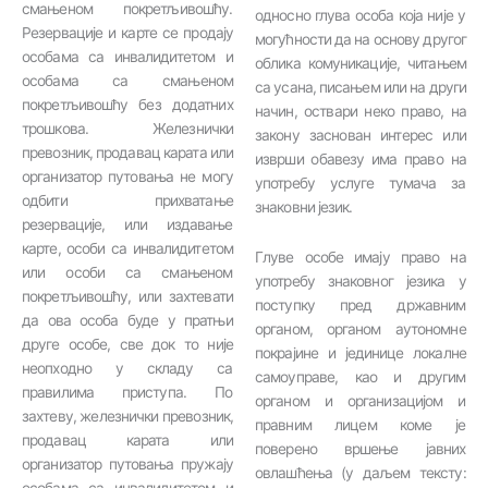
смањеном покретљивошћу.
односно глува особа која није у
Резервације и карте се продају
могућности да на основу другог
особама са инвалидитетом и
облика комуникације, читањем
особама са смањеном
са усана, писањем или на други
покретљивошћу без додатних
начин, оствари неко право, на
трошкова. Железнички
закону заснован интерес или
превозник, продавац карата или
изврши обавезу има право на
организатор путовања не могу
употребу услуге тумача за
одбити прихватање
знаковни језик.
резервације, или издавање
карте, особи са инвалидитетом
Глуве особе имају право на
или особи са смањеном
употребу знаковног језика у
покретљивошћу, или захтевати
поступку пред државним
да ова особа буде у пратњи
органом, органом аутономне
друге особе, све док то није
покрајине и јединице локалне
неопходно у складу са
самоуправе, као и другим
правилима приступа. По
органом и организацијом и
захтеву, железнички превозник,
правним лицем коме је
продавац карата или
поверено вршење јавних
организатор путовања пружају
овлашћења (у даљем тексту:
особама са инвалидитетом и