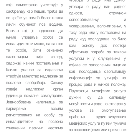
која самостално учествује у
уговора о раду ван радног
саобраћају као пешак, треба да
односа, стручном
се креће уз помоћ белог штапа
оспособљавању и
и/или обученог пса водича.
усавршавању, волонтирању, у
Возило које је подешено да
току рада или учествовања на
њиме управља особа са
раду код послодавца по било
инвалидитетом може, на захтев
ком основу док постоји
те особе, бити означено
објективна потреба за таквом
налепницом чији изглед,
услугом и у случајевима у
садржај, начин постављања и
којима се запосленим лицима
ближе услове за издавање
код послодавца саопштавају
утврђује министар надлежан за
информације од утицаја на
послове саобраћаја. Ознаку
процес рада и њихов положај.
издаје надлежни орган
Пружаоци медијских услуга
јединице локалне самоуправе.
дужни су да сагледају
Једнообразна налепница за
могућности и раде на стварању
паркирање возила
услова за омогућавање
регистрованих на особу са
праћења аудио-визуелних
инвалидитетом на посебно
медијских услуга путем тумача
означеним паркинг местима
за знаковни језик или применом