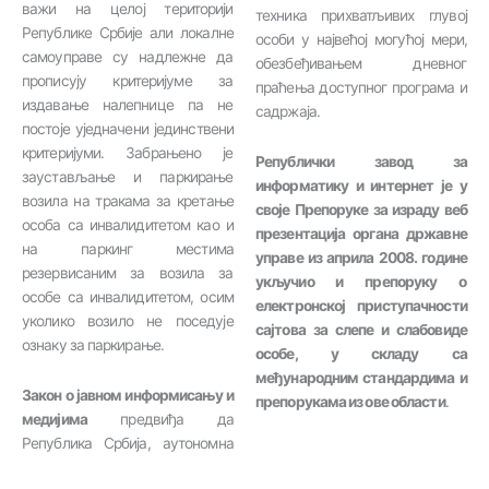
важи на целој територији
техника прихватљивих глувој
Републике Србије али локалне
особи у највећој могућој мери,
самоуправе су надлежне да
обезбеђивањем дневног
прописују критеријуме за
праћења доступног програма и
издавање налепнице па не
садржаја.
постоје уједначени јединствени
критеријуми. Забрањено је
Републички завод за
заустављање и паркирање
информатику и интернет је у
возила на тракама за кретање
своје Препоруке за израду веб
особа са инвалидитетом као и
презентација органа државне
на паркинг местима
управе из априла 2008. године
резервисаним за возила за
укључио и препоруку о
особе са инвалидитетом, осим
електронској приступачности
уколико возило не поседује
сајтова за слепе и слабовиде
ознаку за паркирање.
особе, у складу са
међународним стандардима и
Закон о јавном информисању и
препорукама из ове области
.
медијима
предвиђа да
Република Србија, аутономна