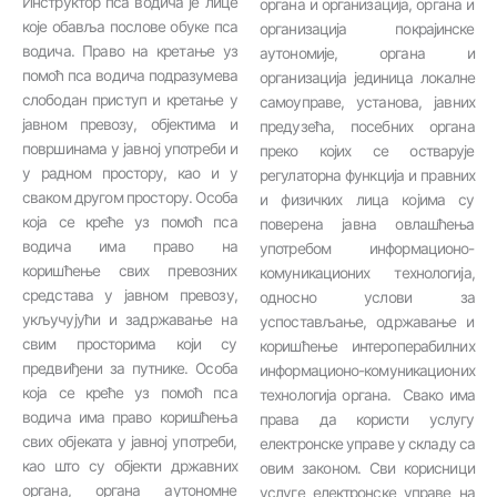
Инструктор пса водича је лице
органа и организација, органа и
које обавља послове обуке пса
организација покрајинске
водича. Право на кретање уз
аутономије, органа и
помоћ пса водича подразумева
организација јединица локалне
слободан приступ и кретање у
самоуправе, установа, јавних
јавном превозу, објектима и
предузећа, посебних органа
површинама у јавној употреби и
преко којих се остварује
у радном простору, као и у
регулаторна функција и правних
сваком другом простору. Особа
и физичких лица којима су
која се креће уз помоћ пса
поверена јавна овлашћења
водича има право на
употребом информационо-
коришћење свих превозних
комуникационих технологија,
средстава у јавном превозу,
односно услови за
укључујући и задржавање на
успостављање, одржавање и
свим просторима који су
коришћење интероперабилних
предвиђени за путнике. Особа
информационо-комуникационих
која се креће уз помоћ пса
технологија органа. Свако има
водича има право коришћења
права да користи услугу
свих објеката у јавној употреби,
електронске управе у складу са
као што су објекти државних
овим законом. Сви корисници
органа, органа аутономне
услуге електронске управе на