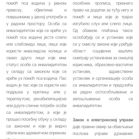
помоћ пса водича у јавном
посебних прописа, признато
превозу, објектима и
право на додатак за туђу негу и
површинама у јавној употреби и
помоћ и лице које је трајно
у радном простору. Особа са
изгубило слух или слепо лице.
инвалидитетом која се креће уз
Од обавезе плаћања таксе
помоћ пса водича јесте слепо
ослобађају се и установе које
или слабовидо лице, лице које
се у смислу закона који уређује
користи инвалидска колица и
област социјалне заштите
свако друго лице које има
сматрају установама за смештај
статус особе са инвалидитетом
корисника, образовно-васпитне
у складу са законом које се
установе, здравствене
креће уз помоћ пса водича. Пас
установе и организације особа
водич је пас који се користи као
са инвалидитетом и предузећа
подршка у кретању или у
за радно оспособљавање и
терапеутске, рехабилитацијске
запошљавање особа са
или друге сличне потребе особа
инвалидитетом.
са инвалидитетом, а који је
прошао посебну обуку у складу
Закон о електронској управи
са законом и који је видно
даје правни оквир за обављање
обележен адекватном опремом.
послова управе државних