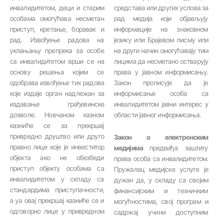
инвалидитетом, деци и старим
средстава или других услова за
особама омогућава несметан
рад медија који објављују
приступ, кретање, боравак и
информације на знаковном
рад. Извођење радова на
језику или Брајевом писму или
уклањању препрека за особе
на други начин омогућавају тим
са инвалидитетом врши се на
лицима да несметано остварују
основу решења којим се
права у јавном информисању.
одобрава извођење тих радова
Закон прописује да је
које издаје орган надлежан за
информисање особа са
издавање грађевинске
инвалидитетом јавни интерес у
дозволе. Новчаном казном
области јавног информисања.
казниће се за прекршај
привредно друштво или друго
Закон о електронским
правно лице које је инвеститор
медијима
предвиђа заштиту
објекта ако не обезбеди
права особа са инвалидитетом.
приступ објекту особама са
Пружалац медијске услуге је
инвалидитетом у складу са
дужан да, у складу са својим
стандардима приступачности,
финансијским и техничким
а ya овај прекршај казниће се и
могућностима, свој програм и
одговорно лице у привредном
садржај учини доступним