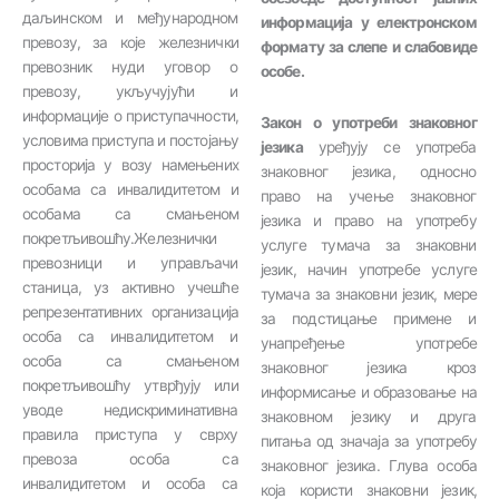
даљинском и међународном
информација у електронском
превозу, за које железнички
формату за слепе и слабовиде
превозник нуди уговор о
особе.
превозу, укључујући и
информације о приступачности,
Закон о употреби знаковног
условима приступа и постојању
језика
уређују се употреба
просторија у возу намењених
знаковног језика, односно
особама са инвалидитетом и
право на учење знаковног
особама са смањеном
језика и право на употребу
покретљивошћу.Железнички
услуге тумача за знаковни
превозници и управљачи
језик, начин употребе услуге
станица, уз активно учешће
тумача за знаковни језик, мере
репрезентативних организација
за подстицање примене и
особа са инвалидитетом и
унапређење употребе
особа са смањеном
знаковног језика кроз
покретљивошћу утврђују или
информисање и образовање на
уводе недискриминативна
знаковном језику и друга
правила приступа у сврху
питања од значаја за употребу
превоза особа са
знаковног језика. Глува особа
инвалидитетом и особа са
која користи знаковни језик,