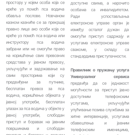
простору у којем особа која се
доступне свима, а нарочито
креће уз помоћ пса водича
особама са инвалидитетом.
обавља послове. Новчаном
Ради успостављања
казном казниће се за прекршај
електронске управе орган је
правно лице ако особи која се
између осталог дужан да
креће уз помоћ пса водича или
омогући приступ садржају и
инструктору пса водича
услугама електронске управе
забрани или не омогући право
свакоме, у складу са
на коришћење свих превозних
стандардима приступачности.
средстава у јавном превозу,
укључујући и задржавање на
Правилник о пружању услуга
свим просторима који су
Универзалног сервиса
предвиђени за путнике,
предвиђа да се једнакост
бесплатан превоз за пса
могућности за приступ јавно
водича, коришћење објеката у
доступним телефонским
јавној употреби, бесплатан
услугама, укључујући
улазак за пса водича у објекте у
упућивање позива службама за
јавној употреби, слободан
хитне интервенције, услугама
приступ и боравак на јавним
обавештења и јавним
површинама и слободан
телефонским именицима,
приступ и боравак у радном