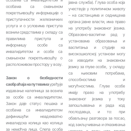
јавна служба). Глува особа која
особама са смањеном
учествује у политичком животу
покретљивошћу информације о
– на састанцима и седницама
приступачности железничких
органа јавне власти, има право
услуга и о условима приступа
на употребу знаковног језика.
возним средствима у складу са
Образовно-васпитни рад у
правилима приступа и
установама образовања и
информишу особе са
васпитања и студије на
инвалидитетом и особе са
високошколској установи могу
смањеном покретљивошћу о
се изводити на знаковном
расположивом простору у возу.
језику за глуве особе, у складу
са њиховим потребама,
Закон о безбедности
способностима и
саобраћаја на путевим
а
уређује
могућностима. Глуве особе
издавање налепница за возила
имају право на употребу
за особе са инвалидитетом.
знаковног језика у току
Закон даје статус пешака и
запошљавања и рада код
особама са инвалидитетом
послодавца, и то: при
дефинишући неадекватно
обављању разговора за посао,
инвалидска колица као колица
код закључивања и отказивања
за немоћна лица. Слепа особа
уговора о раду или другог