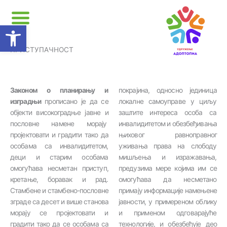
Open toolbar
ПРИСТУПАЧНОСТ
Законом о планирању и
покрајина, односно јединица
изградњи
прописано је да се
локалне самоуправе у циљу
објекти високоградње јавне и
заштите интереса особа са
пословне намене морају
инвалидитетом и обезбеђивања
пројектовати и градити тако да
њиховог равноправног
особама са инвалидитетом,
уживања права на слободу
деци и старим особама
мишљења и изражавања,
омогућава несметан приступ,
предузима мере којима им се
кретање, боравак и рад.
омогућава да несметано
Стамбене и стамбено-пословне
примају информације намењене
зграде са десет и више станова
јавности, у примереном облику
морају се пројектовати и
и применом одговарајуће
градити тако да се особама са
технологије, и обезбеђује део