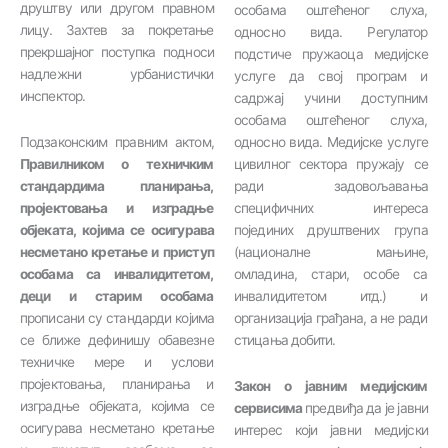
друштву или другом правном
особама оштећеног слуха,
лицу. Захтев за покретање
односно вида. Регулатор
прекршајног поступка подноси
подстиче пружаоца медијске
надлежни урбанистички
услуге да свој програм и
инспектор.
садржај учини доступним
особама оштећеног слуха,
Подзаконским правним актом,
односно вида. Медијске услуге
Правилником
о техничким
цивилног сектора пружају се
стандардима планирања,
ради задовољавања
пројектовања и изградње
специфичних интереса
објеката, којима се осигурава
појединих друштвених група
несметано кретање и приступ
(националне мањине,
особама са инвалидитетом,
омладина, стари, особе са
деци и старим особама
инвалидитетом итд.) и
прописани су стандарди којима
организација грађана, а не ради
се ближе дефинишу обавезне
стицања добити.
техничке мере и услови
пројектовања, планирања и
Закон о јавним медијским
изградње објеката, којима се
сервисима
предвиђа да је јавни
осигурава несметано кретање
интерес који јавни медијски