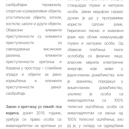
саобраћајни терминали,
стандарде глувих и наглувих
спортски и рекреативни објекти,
особа. Јавни медијски сервис
угоститељски објекти, хотели,
дужан је да у програмима
хостели, школе и други објекти.
користи српски језик,
Обавезни елементи
ћирилично писмо и знаковни
приступачности су eлементи
језик као облик комунукације
приступачности за
глувих и наглувих особа. Од
савладавање висинских
обавезе плаћања таксе
разлика; eлементи
ослобађа се физичко лице,
приступачности кретања и
власник мерила електричне
боравка у простору – стамбене
енергије, које живи у
зграде и објекти за јавно
једночланом домаћинству или
коришћење и елементи
је хранилац породице у
приступачности јавног
вишечланом домаћинству,
саобраћаја.
уколико је особа са
инвалидитетом са 100%
Закон о кретању уз помоћ пса
телесног оштећења; особа са
водича
, донет 2015. године,
инвалидитетом са мање од
уређује се право особа са
100% телесног оштећења, ако
инвалидитетом на кретање уз
јој је, у складу са одредбама