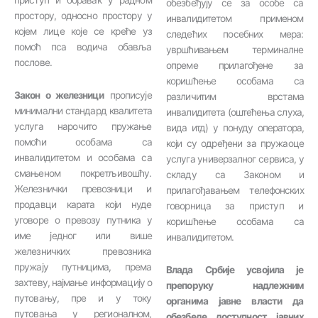
обезбеђују се за особе са
простору, односно простору у
инвалидитетом применом
којем лице које се креће уз
следећих посебних мера:
помоћ пса водича обавља
увршћивањем терминалне
послове.
опреме прилагођене за
коришћење особама са
Закон о железници
прописује
различитим врстама
минимални стандард квалитета
инвалидитета (оштећења слуха,
услуга нарочито пружање
вида итд) у понуду оператора,
помоћи особама са
који су одређени за пружаоце
инвалидитетом и особама са
услуга универзалног сервиса, у
смањеном покретљивошћу.
складу са Законом и
Железнички превозници и
прилагођавањем телефонских
продавци карата који нуде
говорница за приступ и
уговоре о превозу путника у
коришћење особама са
име једног или више
инвалидитетом.
железничких превозника
пружају путницима, према
Влада Србије усвојила је
захтеву, најмање информацију о
препоруку надлежним
путовању, пре и у току
органима јавне власти да
путовања у регионалном,
обезбеде доступност јавних